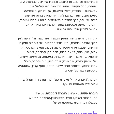
מאיירים.ות וכותבים.ות לחשוב ולדמיין איך יכול להראות היום 
שאחרי, בכל הקשר שהוא. התוצאה היא קולאז׳ של 
אפשרויות – פחדים, יאוש, חששות, אך גם תקווה וכמיהה 
לימים טובים יותר, גם אם לא יחזרו להיות בדיוק מה שהיו 
קודם. ובעיקר, דרך ההרהור באפשרות קיומו של יום שאחרי, 
האסופה כמעט מבטיחה: אפשר לדמיין יום שאחרי, ואם 
אפשר לדמיין אותו, הוא גם יגיע.
את החוברת ערכו יחד האמן והמאייר אור מנגד וד״ר רינה ז׳אן 
ברוך, עורכת וכותבת, והוא כולל טקסטים של כותבים ותיקים 
וחדשים: שמעון אדף, אופיר טושה גפלה, אמיתי אגרסט,  איה 
אליה, מעין רוגל, דניאל בלום, גלית דהן קרליבך, לוטוס 
צרפתי, אור מנגד ורינה ז׳אן ברוך. האסופה גם מציגה איורים 
של: איציק רנרט, אור מנגד, שקד בשן, נעם וקסלר, מיכל 
ארכנדרוסקי, איתמר מגיד, איילת רזיאל, אסף קליין, אנסטסיה 
קוסטיוק ותמר גולדשטיין.
אסופת "היום שאחרי" מיועדת כולה לתרומות דרך חמ״ל איור 
עבור ילדי המפונים והעוטף. 
חוברת פיזית:
 40 ש"ח | 
חוברת דיגיטלית:
 20 ש"ח
ניתן לבחור באיסוף עצמי מפלורנטין/הבורסה בר"ג או 
במשלוח עד הבית בתוספת 20 ש"ח.